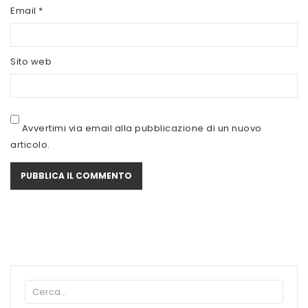
SCITEC NUTRITION
Email
*
SERVIVITA
Sito web
SEVEN NUTRITION
SIS
STACK NUTRITION
Avvertimi via email alla pubblicazione di un nuovo
articolo.
SYFORM
VOLCHEM
WHY NATURE
WHY SPORT
ACCEDI/REGISTRATI