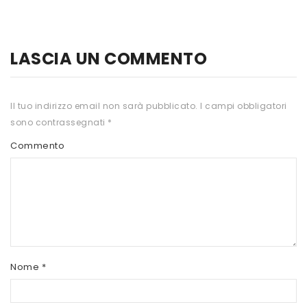
HTS
INKOSPOR
LASCIA UN COMMENTO
JAMIESON
KEFORMA
Il tuo indirizzo email non sarà pubblicato.
I campi obbligatori
sono contrassegnati
*
NAMED SPORT
Commento
NATIVA INTEGRATORI
NATURAL POINT
PRO ACTION
PRO NUTRITION
PROLABS
Nome
*
RI.MA BENESSERE