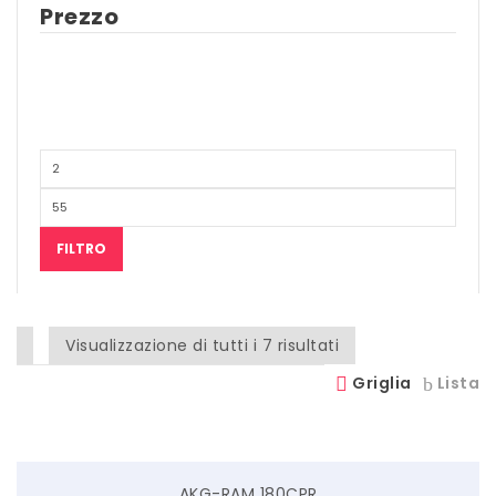
Prezzo
SCITEC NUTRITION
SERVIVITA
SEVEN NUTRITION
SIS
STACK NUTRITION
SYFORM
FILTRO
VOLCHEM
WHY NATURE
Visualizzazione di tutti i 7 risultati
WHY SPORT
Griglia
Lista
ACCEDI/REGISTRATI
AKG-RAM 180CPR