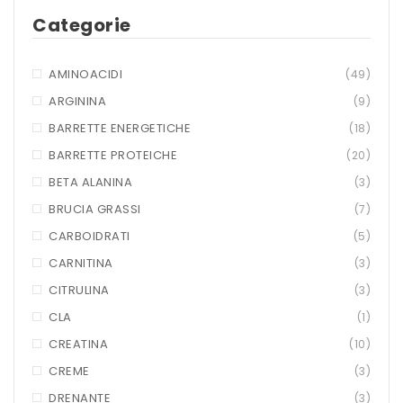
Categorie
MARCHI
+ WATT
AMINOACIDI
(49)
AMIX
ARGININA
(9)
BARRETTE ENERGETICHE
(18)
ANDERSON
BARRETTE PROTEICHE
(20)
BIO EXTREME
BETA ALANINA
(3)
BIOTECH USA
BRUCIA GRASSI
(7)
CARBOIDRATI
(5)
DAILY LIFE
CARNITINA
(3)
EHRMANN
CITRULINA
(3)
ENERVIT
CLA
(1)
CREATINA
(10)
ETHICSPORT
CREME
(3)
EUROSUP
DRENANTE
(3)