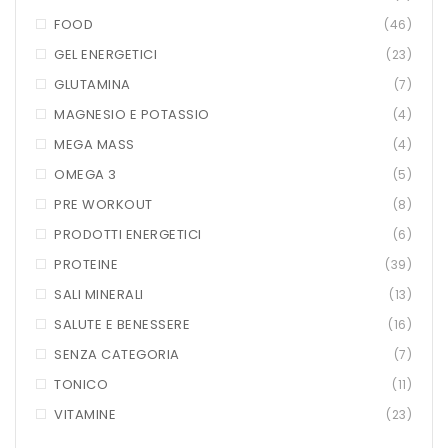
HTS
FOOD
(46)
GEL ENERGETICI
(23)
INKOSPOR
GLUTAMINA
(7)
JAMIESON
MAGNESIO E POTASSIO
(4)
KEFORMA
MEGA MASS
(4)
OMEGA 3
(5)
NAMED SPORT
PRE WORKOUT
(8)
NATIVA INTEGRATORI
PRODOTTI ENERGETICI
(6)
NATURAL POINT
PROTEINE
(39)
SALI MINERALI
(13)
PRO ACTION
SALUTE E BENESSERE
(16)
PRO NUTRITION
SENZA CATEGORIA
(7)
PROLABS
TONICO
(11)
VITAMINE
(23)
RI.MA BENESSERE