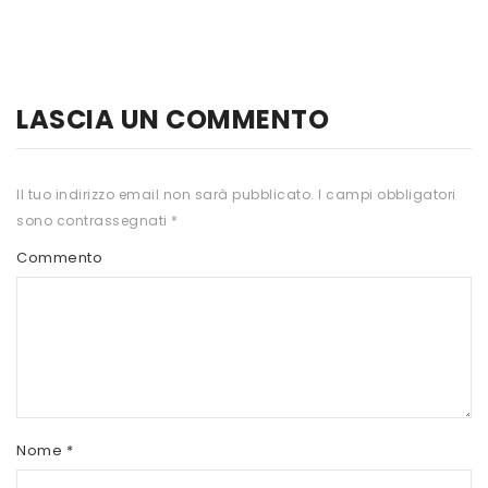
HTS
INKOSPOR
JAMIESON
LASCIA UN COMMENTO
KEFORMA
Il tuo indirizzo email non sarà pubblicato.
I campi obbligatori
NAMED SPORT
sono contrassegnati
*
NATIVA INTEGRATORI
Commento
NATURAL POINT
PRO ACTION
PRO NUTRITION
PROLABS
Nome
*
RI.MA BENESSERE