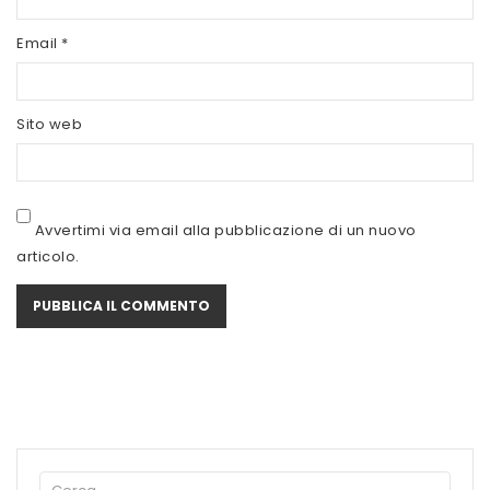
SCITEC NUTRITION
Email
*
SERVIVITA
SEVEN NUTRITION
Sito web
SIS
STACK NUTRITION
Avvertimi via email alla pubblicazione di un nuovo
SYFORM
articolo.
VOLCHEM
WHY NATURE
WHY SPORT
ACCEDI/REGISTRATI