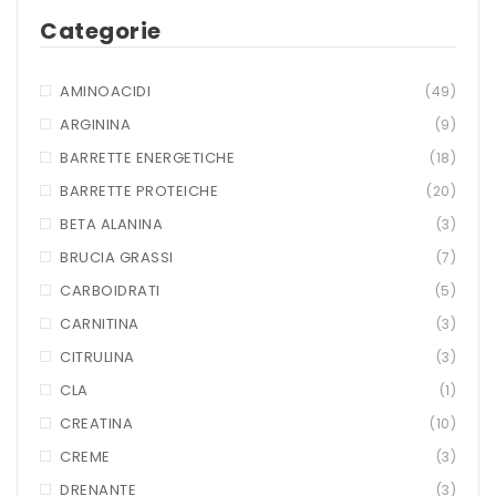
Categorie
MARCHI
ACCEDI/REGISTRATI
+ WATT
AMINOACIDI
(49)
AMIX
ARGININA
(9)
BARRETTE ENERGETICHE
(18)
ANDERSON
BARRETTE PROTEICHE
(20)
BIO EXTREME
BETA ALANINA
(3)
BIOTECH USA
BRUCIA GRASSI
(7)
CARBOIDRATI
(5)
DAILY LIFE
CARNITINA
(3)
EHRMANN
CITRULINA
(3)
ENERVIT
CLA
(1)
CREATINA
(10)
ETHICSPORT
CREME
(3)
EUROSUP
DRENANTE
(3)