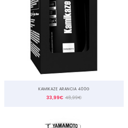
KAMIKAZE ARANCIA 400G
33,99
€
48,99
€