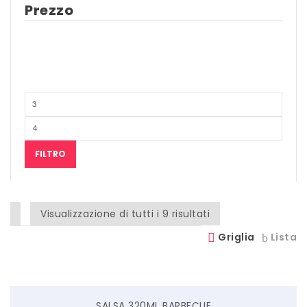
Prezzo
SCITEC NUTRITION
SERVIVITA
SEVEN NUTRITION
SIS
STACK NUTRITION
SYFORM
FILTRO
VOLCHEM
WHY NATURE
Visualizzazione di tutti i 9 risultati
WHY SPORT
Griglia
Lista
ACCEDI/REGISTRATI
SALSA 320ML BARBECUE