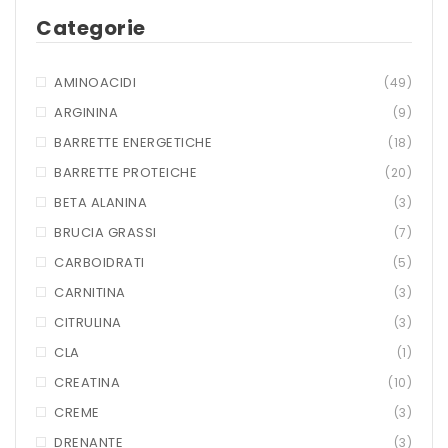
Categorie
MARCHI
+ WATT
AMINOACIDI
(49)
AMIX
ARGININA
(9)
BARRETTE ENERGETICHE
(18)
ANDERSON
BARRETTE PROTEICHE
(20)
BIO EXTREME
BETA ALANINA
(3)
BIOTECH USA
BRUCIA GRASSI
(7)
CARBOIDRATI
(5)
DAILY LIFE
CARNITINA
(3)
EHRMANN
CITRULINA
(3)
ENERVIT
CLA
(1)
CREATINA
(10)
ETHICSPORT
CREME
(3)
EUROSUP
DRENANTE
(3)