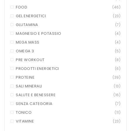
HTS
FOOD
(46)
GEL ENERGETICI
(23)
INKOSPOR
GLUTAMINA
(7)
JAMIESON
MAGNESIO E POTASSIO
(4)
KEFORMA
MEGA MASS
(4)
OMEGA 3
(5)
NAMED SPORT
PRE WORKOUT
(8)
NATIVA INTEGRATORI
PRODOTTI ENERGETICI
(6)
NATURAL POINT
PROTEINE
(39)
SALI MINERALI
(13)
PRO ACTION
SALUTE E BENESSERE
(16)
PRO NUTRITION
SENZA CATEGORIA
(7)
PROLABS
TONICO
(11)
VITAMINE
(23)
RI.MA BENESSERE