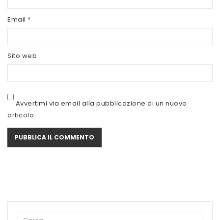
SCITEC NUTRITION
Email
*
SERVIVITA
SEVEN NUTRITION
Sito web
SIS
STACK NUTRITION
Avvertimi via email alla pubblicazione di un nuovo
SYFORM
articolo.
VOLCHEM
WHY NATURE
WHY SPORT
ACCEDI/REGISTRATI