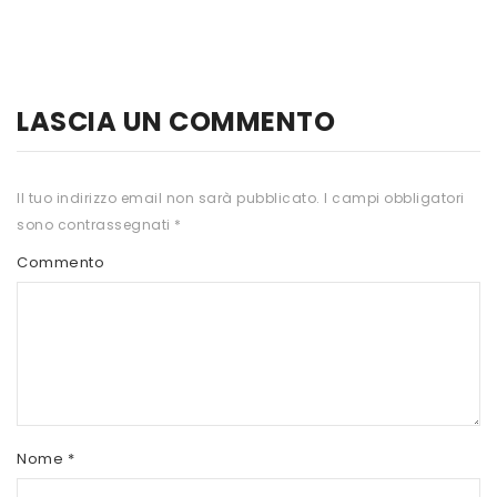
HTS
INKOSPOR
JAMIESON
LASCIA UN COMMENTO
KEFORMA
Il tuo indirizzo email non sarà pubblicato.
I campi obbligatori
NAMED SPORT
sono contrassegnati
*
NATIVA INTEGRATORI
Commento
NATURAL POINT
PRO ACTION
PRO NUTRITION
PROLABS
Nome
*
RI.MA BENESSERE