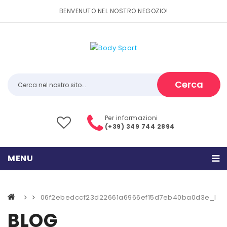
BENVENUTO NEL NOSTRO NEGOZIO!
Cerca
Per informazioni
(+39) 349 744 2894
MENU
HOME
06f2ebedccf23d22661a6966ef15d7eb40ba0d3e_l
PRODOTTI
BLOG
CATEGORIE