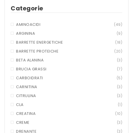
Categorie
MARCHI
+ WATT
AMINOACIDI
(49)
AMIX
ARGININA
(9)
BARRETTE ENERGETICHE
(18)
ANDERSON
BARRETTE PROTEICHE
(20)
BIO EXTREME
BETA ALANINA
(3)
BIOTECH USA
BRUCIA GRASSI
(7)
CARBOIDRATI
(5)
DAILY LIFE
CARNITINA
(3)
EHRMANN
CITRULINA
(3)
ENERVIT
CLA
(1)
CREATINA
(10)
ETHICSPORT
CREME
(3)
EUROSUP
DRENANTE
(3)