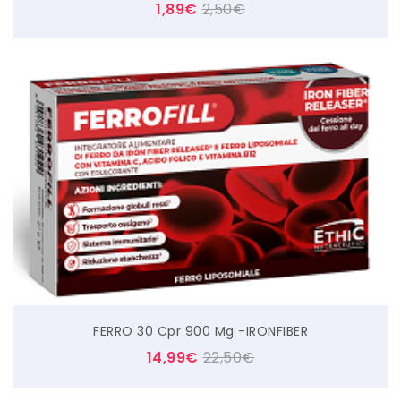
1,89
€
2,50
€
FERRO 30 Cpr 900 Mg -IRONFIBER
14,99
€
22,50
€