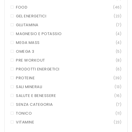
HTS
FOOD
(46)
GEL ENERGETICI
(23)
INKOSPOR
GLUTAMINA
(7)
JAMIESON
MAGNESIO E POTASSIO
(4)
KEFORMA
MEGA MASS
(4)
OMEGA 3
(5)
NAMED SPORT
PRE WORKOUT
(8)
NATIVA INTEGRATORI
PRODOTTI ENERGETICI
(6)
NATURAL POINT
PROTEINE
(39)
SALI MINERALI
(13)
PRO ACTION
SALUTE E BENESSERE
(16)
PRO NUTRITION
SENZA CATEGORIA
(7)
PROLABS
TONICO
(11)
VITAMINE
(23)
RI.MA BENESSERE