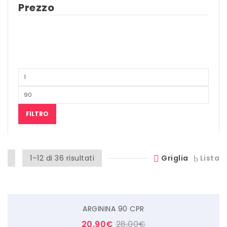
Prezzo
SCITEC NUTRITION
SERVIVITA
SEVEN NUTRITION
SIS
STACK NUTRITION
SYFORM
FILTRO
VOLCHEM
WHY NATURE
1–12 di 36 risultati
Griglia
Lista
WHY SPORT
ACCEDI/REGISTRATI
ARGININA 90 CPR
20,90
€
28,00
€