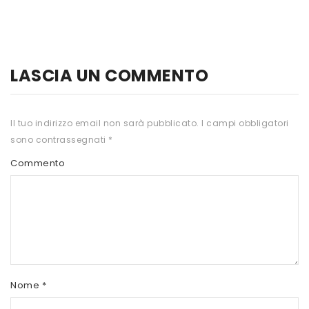
HTS
INKOSPOR
JAMIESON
LASCIA UN COMMENTO
KEFORMA
Il tuo indirizzo email non sarà pubblicato.
I campi obbligatori
NAMED SPORT
sono contrassegnati
*
NATIVA INTEGRATORI
Commento
NATURAL POINT
PRO ACTION
PRO NUTRITION
PROLABS
Nome
*
RI.MA BENESSERE