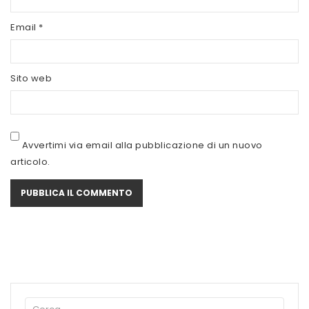
SCITEC NUTRITION
Email
*
SERVIVITA
SEVEN NUTRITION
Sito web
SIS
STACK NUTRITION
Avvertimi via email alla pubblicazione di un nuovo
SYFORM
articolo.
VOLCHEM
WHY NATURE
WHY SPORT
ACCEDI/REGISTRATI