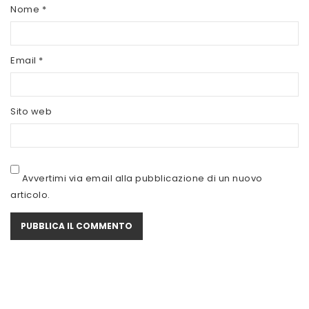
SCITEC NUTRITION
Nome
*
SERVIVITA
Email
*
SEVEN NUTRITION
SIS
Sito web
STACK NUTRITION
SYFORM
VOLCHEM
Avvertimi via email alla pubblicazione di un nuovo
articolo.
WHY NATURE
WHY SPORT
ACCEDI/REGISTRATI