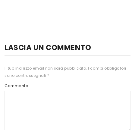
HTS
INKOSPOR
JAMIESON
KEFORMA
LASCIA UN COMMENTO
NAMED SPORT
NATIVA INTEGRATORI
Il tuo indirizzo email non sarà pubblicato.
I campi obbligatori
sono contrassegnati
*
NATURAL POINT
Commento
PRO ACTION
PRO NUTRITION
PROLABS
RI.MA BENESSERE