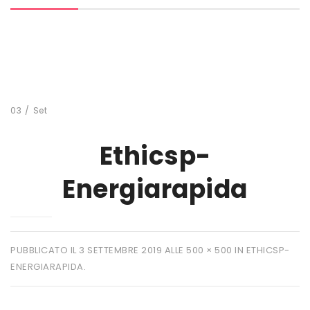
MARCHI
+ WATT
AMIX
ANDERSON
03
/
Set
BIO EXTREME
Ethicsp-
BIOTECH USA
Energiarapida
DAILY LIFE
EHRMANN
ENERVIT
PUBBLICATO IL
3 SETTEMBRE 2019
ALLE
500 × 500
IN
ETHICSP-
ENERGIARAPIDA
.
ETHICSPORT
EUROSUP