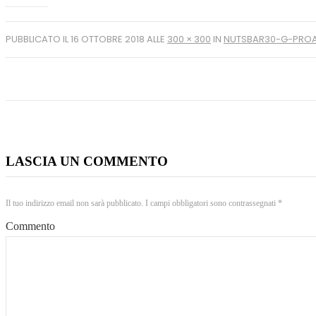
PUBBLICATO IL
16 OTTOBRE 2018
ALLE
300 × 300
IN
NUTSBAR30-G-PRO
LASCIA UN COMMENTO
Il tuo indirizzo email non sarà pubblicato.
I campi obbligatori sono contrassegnati
*
Commento