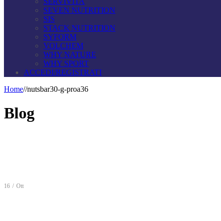
SERVIVITA
SEVEN NUTRITION
SIS
STACK NUTRITION
SYFORM
VOLCHEM
WHY NATURE
WHY SPORT
ACCEDI/REGISTRATI
Home
/
/
nutsbar30-g-proa36
Blog
16
/
Ott