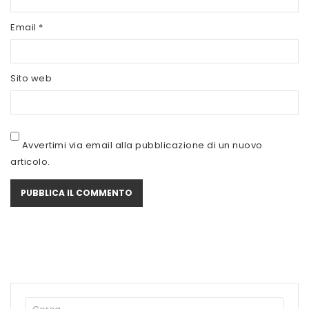
SCITEC NUTRITION
Email
*
SERVIVITA
SEVEN NUTRITION
Sito web
SIS
STACK NUTRITION
Avvertimi via email alla pubblicazione di un nuovo
SYFORM
articolo.
VOLCHEM
WHY NATURE
WHY SPORT
ACCEDI/REGISTRATI