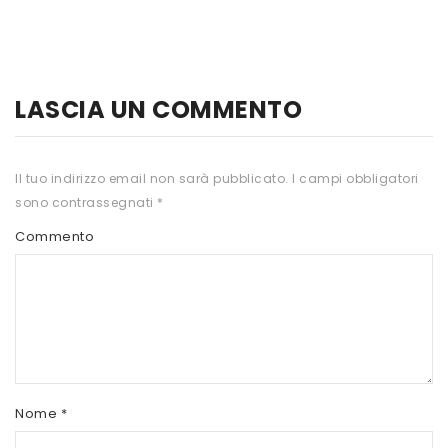
HTS
INKOSPOR
JAMIESON
LASCIA UN COMMENTO
KEFORMA
Il tuo indirizzo email non sarà pubblicato.
I campi obbligatori
NAMED SPORT
sono contrassegnati
*
NATIVA INTEGRATORI
Commento
NATURAL POINT
PRO ACTION
PRO NUTRITION
PROLABS
Nome
*
RI.MA BENESSERE