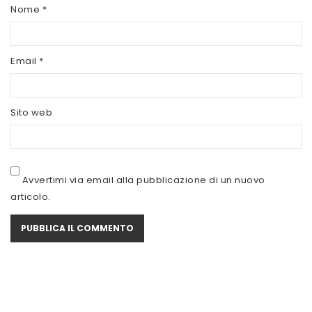
SCITEC NUTRITION
Nome
*
SERVIVITA
Email
*
SEVEN NUTRITION
SIS
Sito web
STACK NUTRITION
SYFORM
VOLCHEM
Avvertimi via email alla pubblicazione di un nuovo
articolo.
WHY NATURE
WHY SPORT
ACCEDI/REGISTRATI