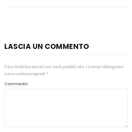
HTS
INKOSPOR
JAMIESON
KEFORMA
LASCIA UN COMMENTO
NAMED SPORT
NATIVA INTEGRATORI
Il tuo indirizzo email non sarà pubblicato.
I campi obbligatori
sono contrassegnati
*
NATURAL POINT
Commento
PRO ACTION
PRO NUTRITION
PROLABS
RI.MA BENESSERE