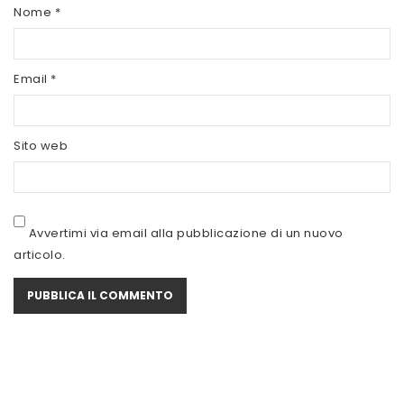
SCITEC NUTRITION
Nome
*
SERVIVITA
Email
*
SEVEN NUTRITION
SIS
Sito web
STACK NUTRITION
SYFORM
VOLCHEM
Avvertimi via email alla pubblicazione di un nuovo
articolo.
WHY NATURE
WHY SPORT
ACCEDI/REGISTRATI