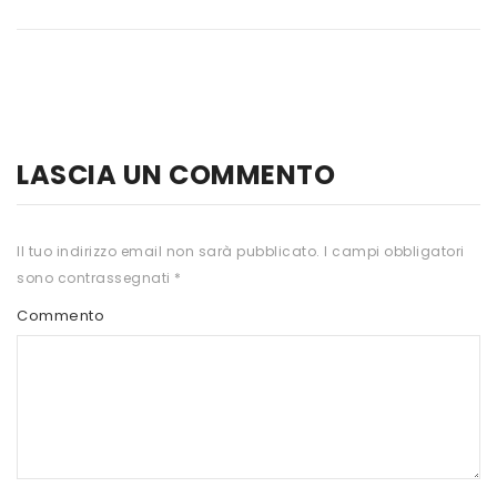
HTS
INKOSPOR
JAMIESON
KEFORMA
LASCIA UN COMMENTO
NAMED SPORT
NATIVA INTEGRATORI
Il tuo indirizzo email non sarà pubblicato.
I campi obbligatori
sono contrassegnati
*
NATURAL POINT
Commento
PRO ACTION
PRO NUTRITION
PROLABS
RI.MA BENESSERE