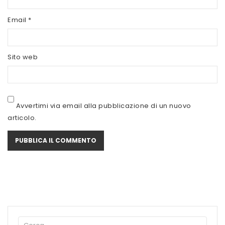
SCITEC NUTRITION
Email
*
SERVIVITA
SEVEN NUTRITION
Sito web
SIS
STACK NUTRITION
Avvertimi via email alla pubblicazione di un nuovo
SYFORM
articolo.
VOLCHEM
WHY NATURE
WHY SPORT
ACCEDI/REGISTRATI