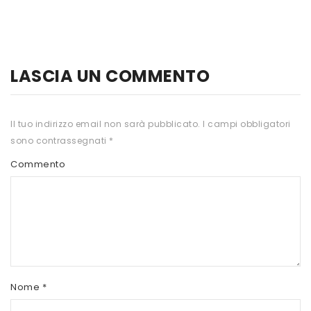
HTS
INKOSPOR
JAMIESON
LASCIA UN COMMENTO
KEFORMA
Il tuo indirizzo email non sarà pubblicato.
I campi obbligatori
NAMED SPORT
sono contrassegnati
*
NATIVA INTEGRATORI
Commento
NATURAL POINT
PRO ACTION
PRO NUTRITION
PROLABS
Nome
*
RI.MA BENESSERE