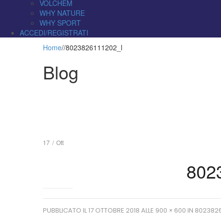
VOLCHEM
WHY NATURE
WHY SPORT
ACCEDI/REGISTRATI
Home
/
/
8023826111202_l
Blog
17
/
Ott
802
PUBBLICATO IL
17 OTTOBRE 2018
ALLE
900 × 600
IN
8023826