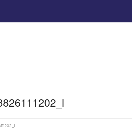
3826111202_l
111202_L
.