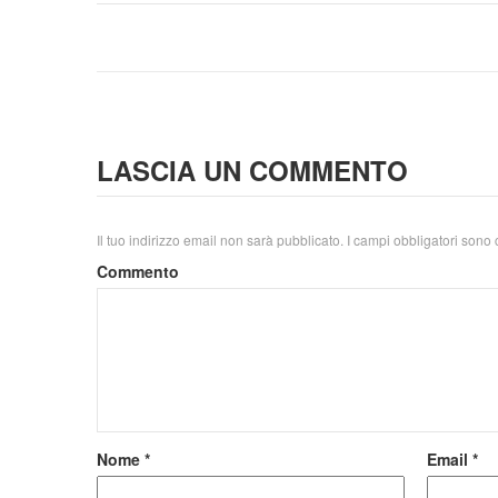
LASCIA UN COMMENTO
Il tuo indirizzo email non sarà pubblicato.
I campi obbligatori sono
Commento
Nome
*
Email
*