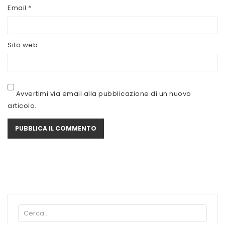
SCITEC NUTRITION
Email
*
SERVIVITA
Sito web
SEVEN NUTRITION
SIS
STACK NUTRITION
Avvertimi via email alla pubblicazione di un nuovo
articolo.
SYFORM
VOLCHEM
WHY NATURE
WHY SPORT
ACCEDI/REGISTRATI