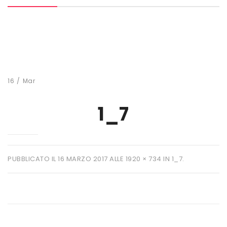
MARCHI
+ WATT
AMIX
ANDERSON
16
/
Mar
BIO EXTREME
1_7
BIOTECH USA
DAILY LIFE
EHRMANN
PUBBLICATO IL
16 MARZO 2017
ALLE
1920 × 734
IN
1_7
.
ENERVIT
ETHICSPORT
EUROSUP