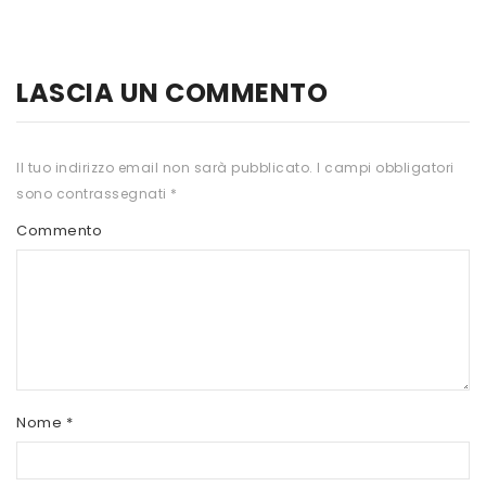
HTS
INKOSPOR
LASCIA UN COMMENTO
JAMIESON
KEFORMA
Il tuo indirizzo email non sarà pubblicato.
I campi obbligatori
sono contrassegnati
*
NAMED SPORT
Commento
NATIVA INTEGRATORI
NATURAL POINT
PRO ACTION
PRO NUTRITION
PROLABS
Nome
*
RI.MA BENESSERE