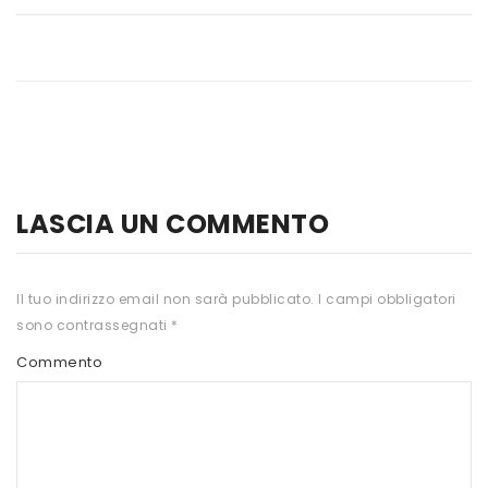
HTS
INKOSPOR
JAMIESON
KEFORMA
NAMED SPORT
LASCIA UN COMMENTO
NATIVA INTEGRATORI
NATURAL POINT
Il tuo indirizzo email non sarà pubblicato.
I campi obbligatori
sono contrassegnati
*
PRO ACTION
Commento
PRO NUTRITION
PROLABS
RI.MA BENESSERE