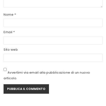
SCITEC NUTRITION
SERVIVITA
Nome
*
SEVEN NUTRITION
SIS
Email
*
STACK NUTRITION
Sito web
SYFORM
VOLCHEM
WHY NATURE
Avvertimi via email alla pubblicazione di un nuovo
articolo.
WHY SPORT
ACCEDI/REGISTRATI