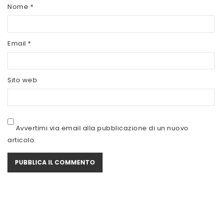
SCITEC NUTRITION
Nome
*
SERVIVITA
Email
*
SEVEN NUTRITION
SIS
Sito web
STACK NUTRITION
SYFORM
VOLCHEM
Avvertimi via email alla pubblicazione di un nuovo
articolo.
WHY NATURE
WHY SPORT
ACCEDI/REGISTRATI