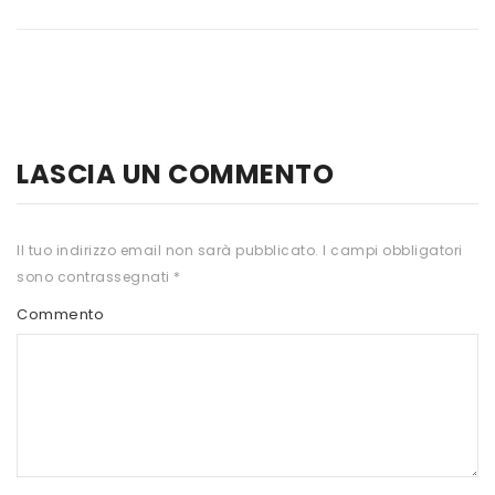
HTS
INKOSPOR
JAMIESON
KEFORMA
LASCIA UN COMMENTO
NAMED SPORT
NATIVA INTEGRATORI
Il tuo indirizzo email non sarà pubblicato.
I campi obbligatori
sono contrassegnati
*
NATURAL POINT
Commento
PRO ACTION
PRO NUTRITION
PROLABS
RI.MA BENESSERE