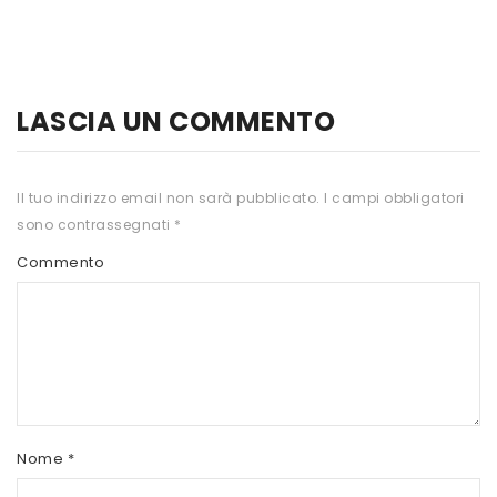
HTS
INKOSPOR
JAMIESON
LASCIA UN COMMENTO
KEFORMA
Il tuo indirizzo email non sarà pubblicato.
I campi obbligatori
NAMED SPORT
sono contrassegnati
*
NATIVA INTEGRATORI
Commento
NATURAL POINT
PRO ACTION
PRO NUTRITION
PROLABS
Nome
*
RI.MA BENESSERE