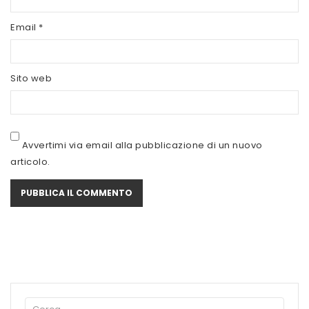
SCITEC NUTRITION
Email
*
SERVIVITA
SEVEN NUTRITION
Sito web
SIS
STACK NUTRITION
Avvertimi via email alla pubblicazione di un nuovo
SYFORM
articolo.
VOLCHEM
WHY NATURE
WHY SPORT
ACCEDI/REGISTRATI