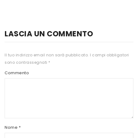
HTS
INKOSPOR
JAMIESON
LASCIA UN COMMENTO
KEFORMA
Il tuo indirizzo email non sarà pubblicato.
I campi obbligatori
NAMED SPORT
sono contrassegnati
*
NATIVA INTEGRATORI
Commento
NATURAL POINT
PRO ACTION
PRO NUTRITION
PROLABS
Nome
*
RI.MA BENESSERE