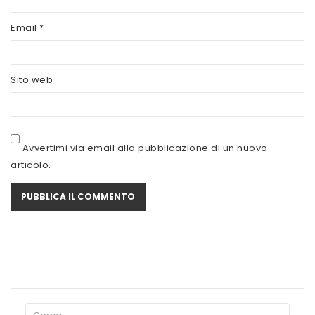
SCITEC NUTRITION
Email
*
SERVIVITA
SEVEN NUTRITION
Sito web
SIS
STACK NUTRITION
Avvertimi via email alla pubblicazione di un nuovo
SYFORM
articolo.
VOLCHEM
WHY NATURE
WHY SPORT
ACCEDI/REGISTRATI