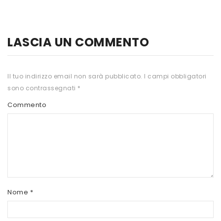
HTS
INKOSPOR
LASCIA UN COMMENTO
JAMIESON
KEFORMA
Il tuo indirizzo email non sarà pubblicato.
I campi obbligatori
sono contrassegnati
*
NAMED SPORT
Commento
NATIVA INTEGRATORI
NATURAL POINT
PRO ACTION
PRO NUTRITION
PROLABS
Nome
*
RI.MA BENESSERE