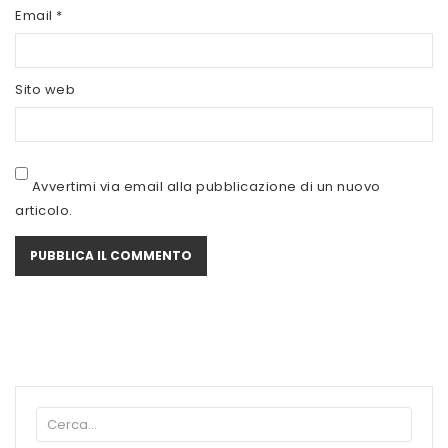
SCITEC NUTRITION
Email
*
SERVIVITA
Sito web
SEVEN NUTRITION
SIS
STACK NUTRITION
Avvertimi via email alla pubblicazione di un nuovo
articolo.
SYFORM
VOLCHEM
WHY NATURE
WHY SPORT
ACCEDI/REGISTRATI