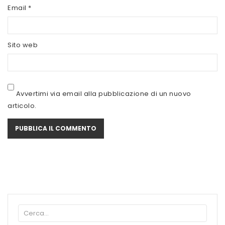
SCITEC NUTRITION
Email
*
SERVIVITA
Sito web
SEVEN NUTRITION
SIS
STACK NUTRITION
Avvertimi via email alla pubblicazione di un nuovo
articolo.
SYFORM
VOLCHEM
WHY NATURE
WHY SPORT
ACCEDI/REGISTRATI