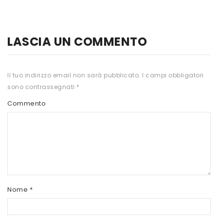
HTS
INKOSPOR
LASCIA UN COMMENTO
JAMIESON
KEFORMA
Il tuo indirizzo email non sarà pubblicato.
I campi obbligatori
sono contrassegnati
*
NAMED SPORT
Commento
NATIVA INTEGRATORI
NATURAL POINT
PRO ACTION
PRO NUTRITION
PROLABS
Nome
*
RI.MA BENESSERE