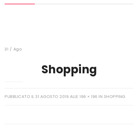
MARCHI
+ WATT
AMIX
ANDERSON
31
/
Ago
BIO EXTREME
Shopping
BIOTECH USA
DAILY LIFE
EHRMANN
PUBBLICATO IL
31 AGOSTO 2019
ALLE
196 × 196
IN
SHOPPING
.
ENERVIT
ETHICSPORT
EUROSUP