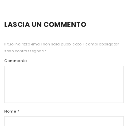
HTS
INKOSPOR
LASCIA UN COMMENTO
JAMIESON
KEFORMA
Il tuo indirizzo email non sarà pubblicato.
I campi obbligatori
sono contrassegnati
*
NAMED SPORT
Commento
NATIVA INTEGRATORI
NATURAL POINT
PRO ACTION
PRO NUTRITION
PROLABS
Nome
*
RI.MA BENESSERE