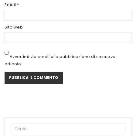
SCITEC NUTRITION
Email
*
SERVIVITA
Sito web
SEVEN NUTRITION
SIS
STACK NUTRITION
Avvertimi via email alla pubblicazione di un nuovo
articolo.
SYFORM
VOLCHEM
WHY NATURE
WHY SPORT
ACCEDI/REGISTRATI