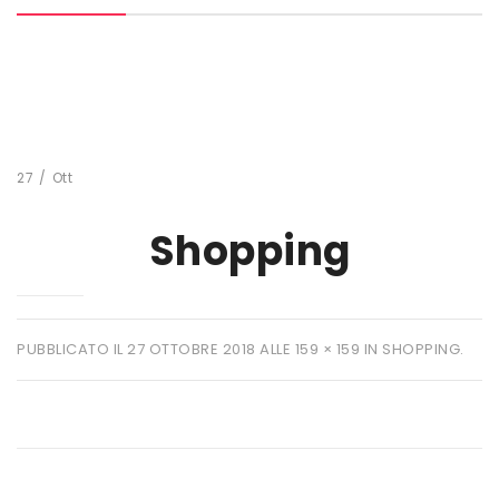
MARCHI
+ WATT
AMIX
ANDERSON
27
/
Ott
BIO EXTREME
Shopping
BIOTECH USA
DAILY LIFE
EHRMANN
PUBBLICATO IL
27 OTTOBRE 2018
ALLE
159 × 159
IN
SHOPPING
.
ENERVIT
ETHICSPORT
EUROSUP