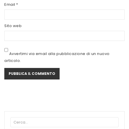
SCITEC NUTRITION
Email
*
SERVIVITA
Sito web
SEVEN NUTRITION
SIS
STACK NUTRITION
Avvertimi via email alla pubblicazione di un nuovo
articolo.
SYFORM
VOLCHEM
WHY NATURE
WHY SPORT
ACCEDI/REGISTRATI