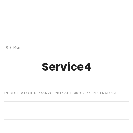
MARCHI
+ WATT
AMIX
ANDERSON
10
/
Mar
BIO EXTREME
Service4
BIOTECH USA
DAILY LIFE
EHRMANN
PUBBLICATO IL
10 MARZO 2017
ALLE
983 × 771
IN
SERVICE4
.
ENERVIT
ETHICSPORT
EUROSUP