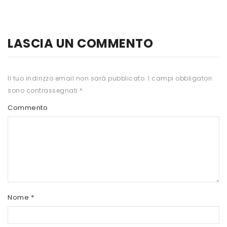
HTS
INKOSPOR
LASCIA UN COMMENTO
JAMIESON
KEFORMA
Il tuo indirizzo email non sarà pubblicato.
I campi obbligatori
sono contrassegnati
*
NAMED SPORT
Commento
NATIVA INTEGRATORI
NATURAL POINT
PRO ACTION
PRO NUTRITION
PROLABS
Nome
*
RI.MA BENESSERE