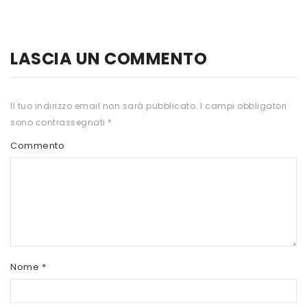
HTS
INKOSPOR
LASCIA UN COMMENTO
JAMIESON
KEFORMA
Il tuo indirizzo email non sarà pubblicato.
I campi obbligatori
sono contrassegnati
*
NAMED SPORT
Commento
NATIVA INTEGRATORI
NATURAL POINT
PRO ACTION
PRO NUTRITION
PROLABS
Nome
*
RI.MA BENESSERE