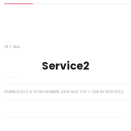
MARCHI
+ WATT
AMIX
ANDERSON
15
/
Nov
BIO EXTREME
Service2
BIOTECH USA
DAILY LIFE
EHRMANN
PUBBLICATO IL
15 NOVEMBRE 2016
ALLE
370 × 256
IN
SERVICE2
.
ENERVIT
ETHICSPORT
EUROSUP