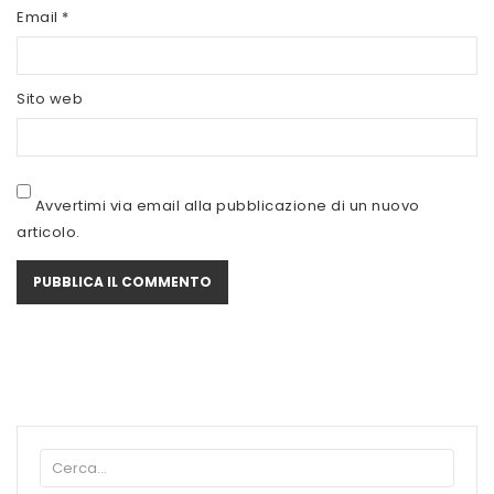
SCITEC NUTRITION
Email
*
SERVIVITA
Sito web
SEVEN NUTRITION
SIS
STACK NUTRITION
Avvertimi via email alla pubblicazione di un nuovo
articolo.
SYFORM
VOLCHEM
WHY NATURE
WHY SPORT
ACCEDI/REGISTRATI