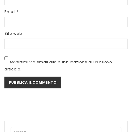
SCITEC NUTRITION
Email
*
SERVIVITA
SEVEN NUTRITION
Sito web
SIS
STACK NUTRITION
Avvertimi via email alla pubblicazione di un nuovo
SYFORM
articolo.
VOLCHEM
WHY NATURE
WHY SPORT
ACCEDI/REGISTRATI