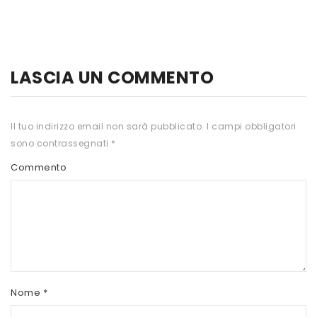
HTS
INKOSPOR
JAMIESON
LASCIA UN COMMENTO
KEFORMA
Il tuo indirizzo email non sarà pubblicato.
I campi obbligatori
NAMED SPORT
sono contrassegnati
*
NATIVA INTEGRATORI
Commento
NATURAL POINT
PRO ACTION
PRO NUTRITION
PROLABS
Nome
*
RI.MA BENESSERE