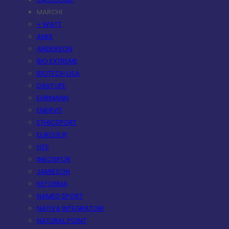
MARCHI
+ WATT
AMIX
ANDERSON
BIO EXTREME
BIOTECH USA
DAILY LIFE
EHRMANN
ENERVIT
ETHICSPORT
EUROSUP
HTS
INKOSPOR
JAMIESON
KEFORMA
NAMED SPORT
NATIVA INTEGRATORI
NATURAL POINT