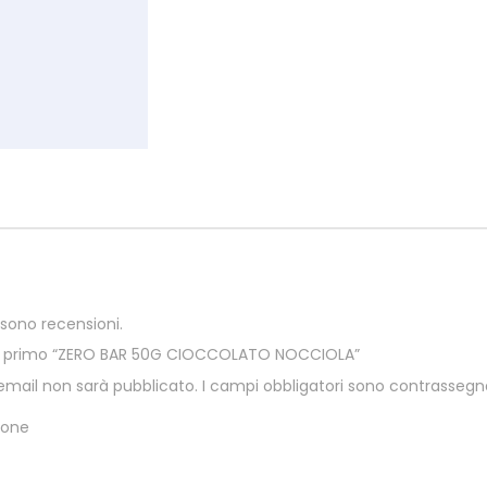
sono recensioni.
er primo “ZERO BAR 50G CIOCCOLATO NOCCIOLA”
o email non sarà pubblicato.
I campi obbligatori sono contrassegn
ione