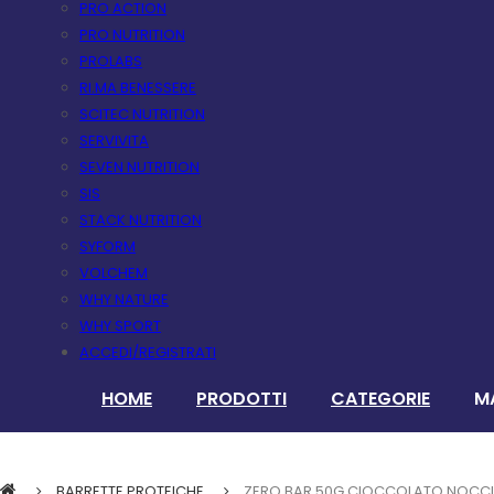
PRO ACTION
PRO NUTRITION
PROLABS
RI.MA BENESSERE
SCITEC NUTRITION
SERVIVITA
SEVEN NUTRITION
SIS
STACK NUTRITION
SYFORM
VOLCHEM
WHY NATURE
WHY SPORT
ACCEDI/REGISTRATI
HOME
PRODOTTI
CATEGORIE
M
BARRETTE PROTEICHE
ZERO BAR 50G CIOCCOLATO NOCC