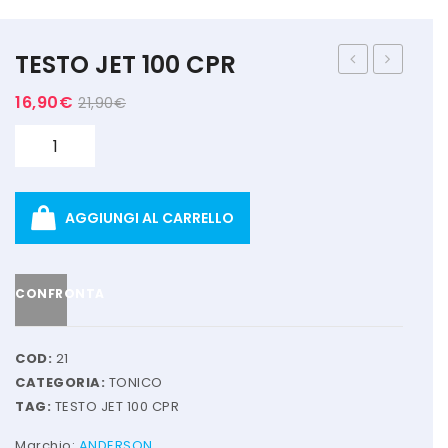
MARCHI
TESTO JET 100 CPR
+ WATT
FX
GIANT
16,90
€
21,90
€
AMIX
100CPS
60G
DARK
Quantità
ANDERSON
CHOCOLA
BIO EXTREME
AGGIUNGI AL CARRELLO
BIOTECH USA
DAILY LIFE
CONFRONTA
EHRMANN
ENERVIT
COD:
21
CATEGORIA:
TONICO
ETHICSPORT
TAG:
TESTO JET 100 CPR
EUROSUP
Marchio:
ANDERSON