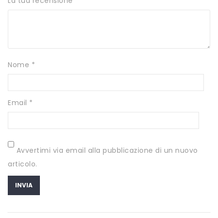
La tua recensione
*
SCITEC NUTRITION
SERVIVITA
SEVEN NUTRITION
Nome
*
SIS
STACK NUTRITION
Email
*
SYFORM
VOLCHEM
WHY NATURE
Avvertimi via email alla pubblicazione di un nuovo
WHY SPORT
articolo.
ACCEDI/REGISTRATI