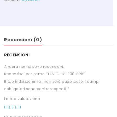
HTS
INKOSPOR
JAMIESON
KEFORMA
Recensioni (0)
NAMED SPORT
RECENSIONI
NATIVA INTEGRATORI
Ancora non ci sono recensioni.
NATURAL POINT
Recensisci per primo “TESTO JET 100 CPR”
PRO ACTION
Il tuo indirizzo email non sarà pubblicato.
I campi
obbligatori sono contrassegnati
*
PRO NUTRITION
La tua valutazione
PROLABS
RI.MA BENESSERE