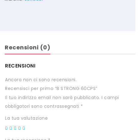
HTS
INKOSPOR
JAMIESON
KEFORMA
Recensioni (0)
NAMED SPORT
RECENSIONI
NATIVA INTEGRATORI
Ancora non ci sono recensioni.
NATURAL POINT
Recensisci per primo “B STRONG 60CPS”
PRO ACTION
Il tuo indirizzo email non sarà pubblicato.
I campi
obbligatori sono contrassegnati
*
PRO NUTRITION
La tua valutazione
PROLABS
RI.MA BENESSERE