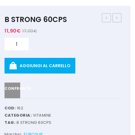
MARCHI
B STRONG 60CPS
+ WATT
PURE
COMPLEX
11,90
€
17,00
€
AMIX
300G
60
CPS
Quantità
ANDERSON
BIO EXTREME
AGGIUNGI AL CARRELLO
BIOTECH USA
DAILY LIFE
CONFRONTA
EHRMANN
ENERVIT
COD:
162
CATEGORIA:
VITAMINE
ETHICSPORT
TAG:
B STRONG 60CPS
EUROSUP
Marchio:
EUROSUP