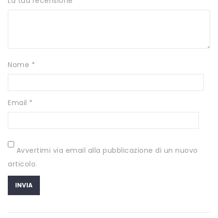
La tua recensione
*
SCITEC NUTRITION
SERVIVITA
SEVEN NUTRITION
Nome
*
SIS
STACK NUTRITION
Email
*
SYFORM
VOLCHEM
WHY NATURE
Avvertimi via email alla pubblicazione di un nuovo
WHY SPORT
articolo.
ACCEDI/REGISTRATI