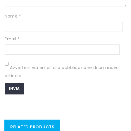
SCITEC NUTRITION
SERVIVITA
Nome
*
SEVEN NUTRITION
Email
*
SIS
STACK NUTRITION
SYFORM
Avvertimi via email alla pubblicazione di un nuovo
VOLCHEM
articolo.
WHY NATURE
WHY SPORT
ACCEDI/REGISTRATI
RELATED PRODUCTS