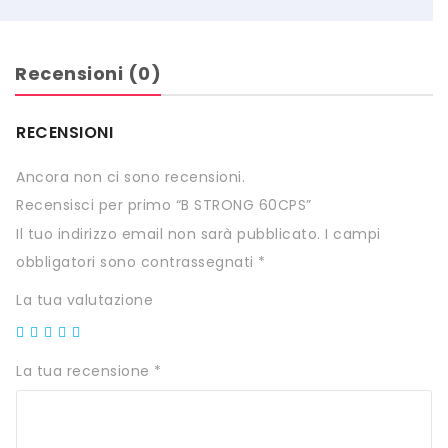
HTS
INKOSPOR
Recensioni (0)
JAMIESON
RECENSIONI
KEFORMA
Ancora non ci sono recensioni.
NAMED SPORT
Recensisci per primo “B STRONG 60CPS”
NATIVA INTEGRATORI
Il tuo indirizzo email non sarà pubblicato.
I campi
obbligatori sono contrassegnati
NATURAL POINT
*
La tua valutazione
PRO ACTION
PRO NUTRITION
La tua recensione
*
PROLABS
RI.MA BENESSERE