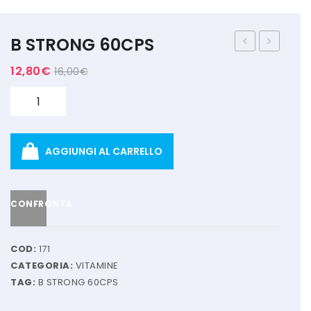
MARCHI
B STRONG 60CPS
+ WATT
SUPPORT
ACID+
12,80
€
16,00
€
AMIX
60CPR
Quantità
ANDERSON
BIO EXTREME
AGGIUNGI AL CARRELLO
BIOTECH USA
DAILY LIFE
CONFRONTA
EHRMANN
ENERVIT
COD:
171
CATEGORIA:
VITAMINE
ETHICSPORT
TAG:
B STRONG 60CPS
EUROSUP