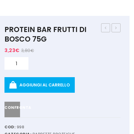
MARCHI
+ WATT
PROTEIN BAR FRUTTI DI
AMIX
BAR
MASS
BOSCO 75G
CACAO
CIOCCOL
ANDERSON
3,23
€
3,80
€
ARANCIO
1100G
BIO EXTREME
CRISP
Quantità
BIOTECH USA
75G
DAILY LIFE
AGGIUNGI AL CARRELLO
EHRMANN
ENERVIT
CONFRONTA
ETHICSPORT
COD:
998
EUROSUP