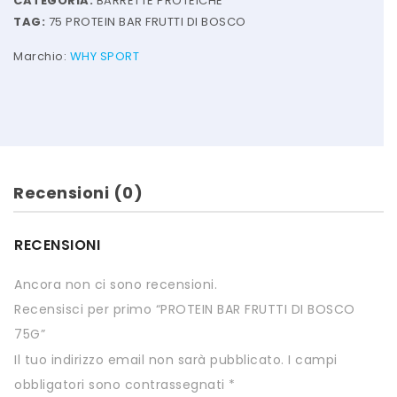
CATEGORIA:
BARRETTE PROTEICHE
HTS
TAG:
75 PROTEIN BAR FRUTTI DI BOSCO
INKOSPOR
Marchio:
WHY SPORT
JAMIESON
KEFORMA
NAMED SPORT
Recensioni (0)
NATIVA INTEGRATORI
NATURAL POINT
RECENSIONI
PRO ACTION
Ancora non ci sono recensioni.
PRO NUTRITION
Recensisci per primo “PROTEIN BAR FRUTTI DI BOSCO
75G”
PROLABS
Il tuo indirizzo email non sarà pubblicato.
I campi
RI.MA BENESSERE
obbligatori sono contrassegnati
*