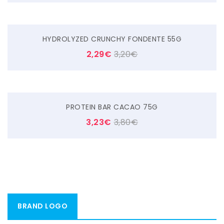
HYDROLYZED CRUNCHY FONDENTE 55G
2,29
€
3,20
€
PROTEIN BAR CACAO 75G
3,23
€
3,80
€
BRAND LOGO