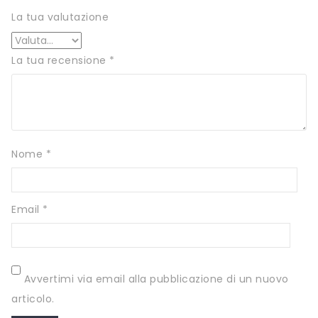
SCITEC NUTRITION
La tua valutazione
SERVIVITA
La tua recensione
*
SEVEN NUTRITION
SIS
STACK NUTRITION
SYFORM
Nome
*
VOLCHEM
WHY NATURE
Email
*
WHY SPORT
ACCEDI/REGISTRATI
Avvertimi via email alla pubblicazione di un nuovo
articolo.