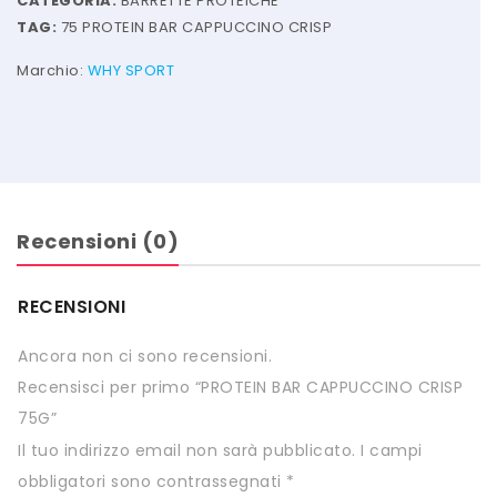
CATEGORIA:
BARRETTE PROTEICHE
HTS
TAG:
75 PROTEIN BAR CAPPUCCINO CRISP
INKOSPOR
Marchio:
WHY SPORT
JAMIESON
KEFORMA
NAMED SPORT
Recensioni (0)
NATIVA INTEGRATORI
NATURAL POINT
RECENSIONI
PRO ACTION
Ancora non ci sono recensioni.
PRO NUTRITION
Recensisci per primo “PROTEIN BAR CAPPUCCINO CRISP
75G”
PROLABS
Il tuo indirizzo email non sarà pubblicato.
I campi
RI.MA BENESSERE
obbligatori sono contrassegnati
*