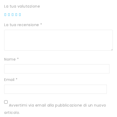
SCITEC NUTRITION
La tua valutazione
SERVIVITA
SEVEN NUTRITION
La tua recensione
*
SIS
STACK NUTRITION
SYFORM
Nome
*
VOLCHEM
WHY NATURE
Email
*
WHY SPORT
ACCEDI/REGISTRATI
Avvertimi via email alla pubblicazione di un nuovo
articolo.