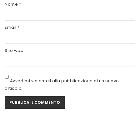
SCITEC NUTRITION
Nome
*
SERVIVITA
Email
*
SEVEN NUTRITION
SIS
Sito web
STACK NUTRITION
SYFORM
VOLCHEM
Avvertimi via email alla pubblicazione di un nuovo
articolo.
WHY NATURE
WHY SPORT
ACCEDI/REGISTRATI