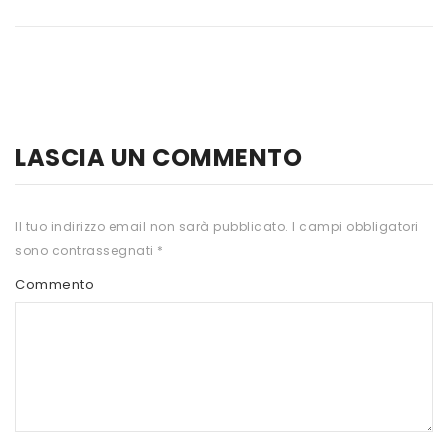
HTS
INKOSPOR
JAMIESON
KEFORMA
LASCIA UN COMMENTO
NAMED SPORT
NATIVA INTEGRATORI
Il tuo indirizzo email non sarà pubblicato.
I campi obbligatori
sono contrassegnati
*
NATURAL POINT
Commento
PRO ACTION
PRO NUTRITION
PROLABS
RI.MA BENESSERE