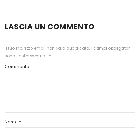
HTS
INKOSPOR
LASCIA UN COMMENTO
JAMIESON
KEFORMA
Il tuo indirizzo email non sarà pubblicato.
I campi obbligatori
sono contrassegnati
*
NAMED SPORT
Commento
NATIVA INTEGRATORI
NATURAL POINT
PRO ACTION
PRO NUTRITION
PROLABS
Nome
*
RI.MA BENESSERE