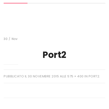
MARCHI
+ WATT
AMIX
ANDERSON
30
/
Nov
BIO EXTREME
Port2
BIOTECH USA
DAILY LIFE
EHRMANN
PUBBLICATO IL
30 NOVEMBRE 2015
ALLE
575 × 400
IN
PORT2
.
ENERVIT
ETHICSPORT
EUROSUP