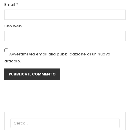
SCITEC NUTRITION
Email
*
SERVIVITA
Sito web
SEVEN NUTRITION
SIS
STACK NUTRITION
Avvertimi via email alla pubblicazione di un nuovo
articolo.
SYFORM
VOLCHEM
WHY NATURE
WHY SPORT
ACCEDI/REGISTRATI