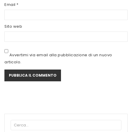
SCITEC NUTRITION
Email
*
SERVIVITA
Sito web
SEVEN NUTRITION
SIS
STACK NUTRITION
Avvertimi via email alla pubblicazione di un nuovo
articolo.
SYFORM
VOLCHEM
WHY NATURE
WHY SPORT
ACCEDI/REGISTRATI