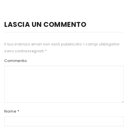
HTS
INKOSPOR
LASCIA UN COMMENTO
JAMIESON
KEFORMA
Il tuo indirizzo email non sarà pubblicato.
I campi obbligatori
sono contrassegnati
*
NAMED SPORT
Commento
NATIVA INTEGRATORI
NATURAL POINT
PRO ACTION
PRO NUTRITION
PROLABS
Nome
*
RI.MA BENESSERE