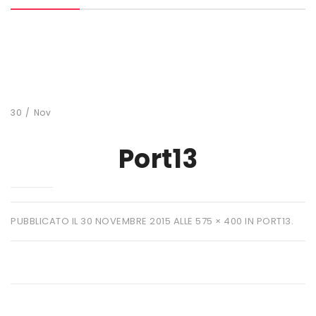
MARCHI
+ WATT
AMIX
ANDERSON
30
/
Nov
BIO EXTREME
Port13
BIOTECH USA
DAILY LIFE
EHRMANN
PUBBLICATO IL
30 NOVEMBRE 2015
ALLE
575 × 400
IN
PORT13
.
ENERVIT
ETHICSPORT
EUROSUP