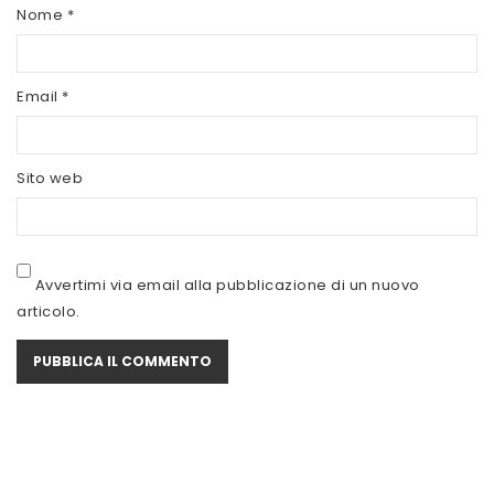
SCITEC NUTRITION
Nome
*
SERVIVITA
Email
*
SEVEN NUTRITION
SIS
Sito web
STACK NUTRITION
SYFORM
VOLCHEM
Avvertimi via email alla pubblicazione di un nuovo
articolo.
WHY NATURE
WHY SPORT
ACCEDI/REGISTRATI