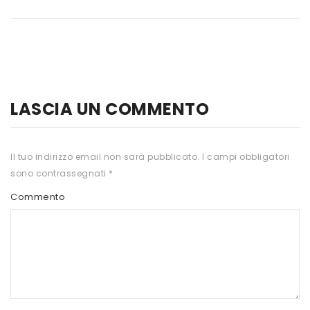
HTS
INKOSPOR
JAMIESON
KEFORMA
LASCIA UN COMMENTO
NAMED SPORT
NATIVA INTEGRATORI
Il tuo indirizzo email non sarà pubblicato.
I campi obbligatori
sono contrassegnati
*
NATURAL POINT
Commento
PRO ACTION
PRO NUTRITION
PROLABS
RI.MA BENESSERE