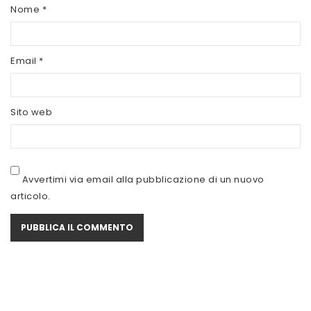
SCITEC NUTRITION
Nome
*
SERVIVITA
Email
*
SEVEN NUTRITION
SIS
Sito web
STACK NUTRITION
SYFORM
VOLCHEM
Avvertimi via email alla pubblicazione di un nuovo
articolo.
WHY NATURE
WHY SPORT
ACCEDI/REGISTRATI