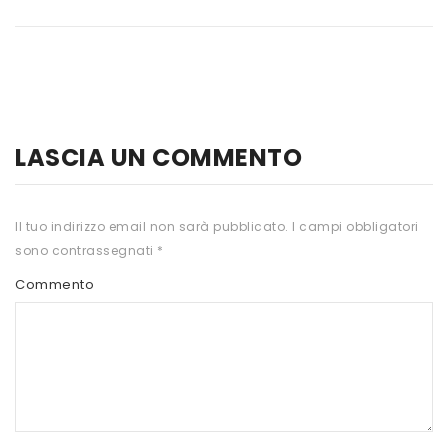
HTS
INKOSPOR
JAMIESON
KEFORMA
LASCIA UN COMMENTO
NAMED SPORT
NATIVA INTEGRATORI
Il tuo indirizzo email non sarà pubblicato.
I campi obbligatori
sono contrassegnati
*
NATURAL POINT
Commento
PRO ACTION
PRO NUTRITION
PROLABS
RI.MA BENESSERE