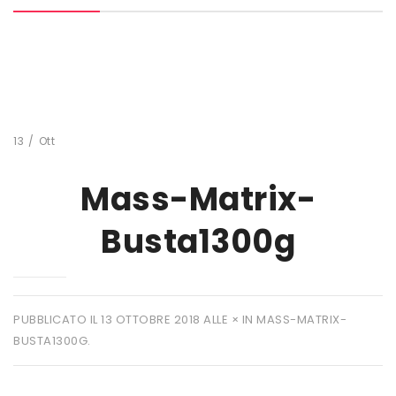
MARCHI
+ WATT
AMIX
ANDERSON
13
/
Ott
BIO EXTREME
Mass-Matrix-
BIOTECH USA
Busta1300g
DAILY LIFE
EHRMANN
ENERVIT
PUBBLICATO IL
13 OTTOBRE 2018
ALLE
×
IN
MASS-MATRIX-
BUSTA1300G
.
ETHICSPORT
EUROSUP