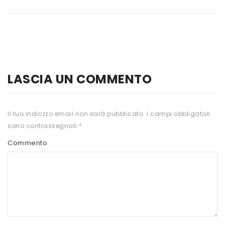
HTS
INKOSPOR
JAMIESON
KEFORMA
LASCIA UN COMMENTO
NAMED SPORT
NATIVA INTEGRATORI
Il tuo indirizzo email non sarà pubblicato.
I campi obbligatori
sono contrassegnati
*
NATURAL POINT
Commento
PRO ACTION
PRO NUTRITION
PROLABS
RI.MA BENESSERE