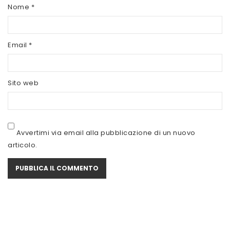
SCITEC NUTRITION
Nome
*
SERVIVITA
Email
*
SEVEN NUTRITION
SIS
Sito web
STACK NUTRITION
SYFORM
VOLCHEM
Avvertimi via email alla pubblicazione di un nuovo
articolo.
WHY NATURE
WHY SPORT
ACCEDI/REGISTRATI