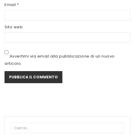
SCITEC NUTRITION
Email
*
SERVIVITA
Sito web
SEVEN NUTRITION
SIS
STACK NUTRITION
Avvertimi via email alla pubblicazione di un nuovo
articolo.
SYFORM
VOLCHEM
WHY NATURE
WHY SPORT
ACCEDI/REGISTRATI