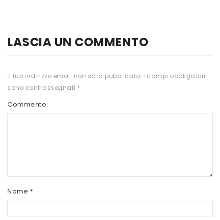
HTS
INKOSPOR
LASCIA UN COMMENTO
JAMIESON
KEFORMA
Il tuo indirizzo email non sarà pubblicato.
I campi obbligatori
sono contrassegnati
*
NAMED SPORT
Commento
NATIVA INTEGRATORI
NATURAL POINT
PRO ACTION
PRO NUTRITION
PROLABS
Nome
*
RI.MA BENESSERE