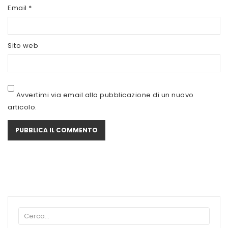
SCITEC NUTRITION
Email
*
SERVIVITA
Sito web
SEVEN NUTRITION
SIS
STACK NUTRITION
Avvertimi via email alla pubblicazione di un nuovo
articolo.
SYFORM
VOLCHEM
WHY NATURE
WHY SPORT
ACCEDI/REGISTRATI