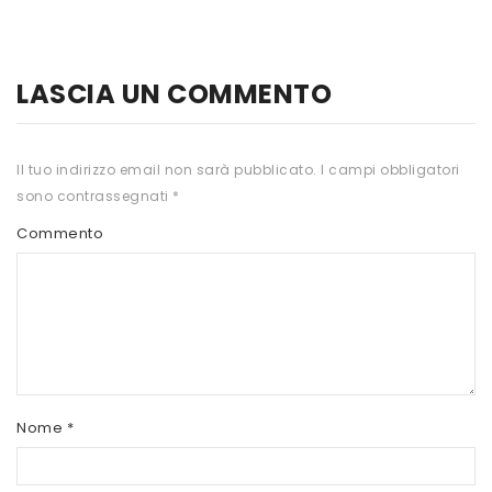
HTS
INKOSPOR
LASCIA UN COMMENTO
JAMIESON
KEFORMA
Il tuo indirizzo email non sarà pubblicato.
I campi obbligatori
sono contrassegnati
*
NAMED SPORT
Commento
NATIVA INTEGRATORI
NATURAL POINT
PRO ACTION
PRO NUTRITION
PROLABS
Nome
*
RI.MA BENESSERE