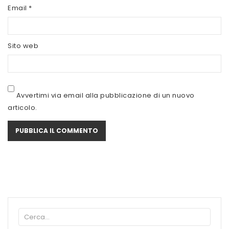
SCITEC NUTRITION
Email
*
SERVIVITA
Sito web
SEVEN NUTRITION
SIS
STACK NUTRITION
Avvertimi via email alla pubblicazione di un nuovo
articolo.
SYFORM
VOLCHEM
WHY NATURE
WHY SPORT
ACCEDI/REGISTRATI