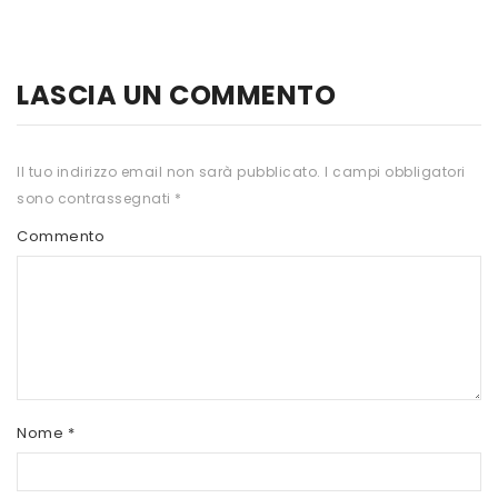
HTS
INKOSPOR
LASCIA UN COMMENTO
JAMIESON
KEFORMA
Il tuo indirizzo email non sarà pubblicato.
I campi obbligatori
sono contrassegnati
*
NAMED SPORT
Commento
NATIVA INTEGRATORI
NATURAL POINT
PRO ACTION
PRO NUTRITION
PROLABS
Nome
*
RI.MA BENESSERE