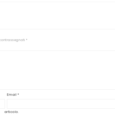
 contrassegnati
*
Email
*
articolo.