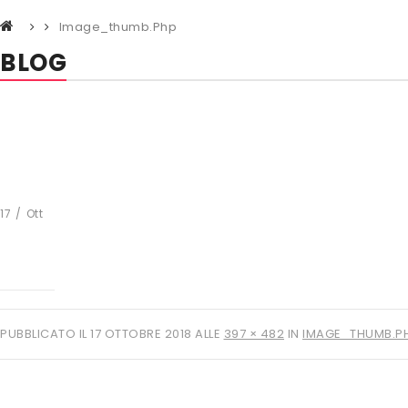
Image_thumb.php
BLOG
17
/
Ott
PUBBLICATO IL
17 OTTOBRE 2018
ALLE
397 × 482
IN
IMAGE_THUMB.P