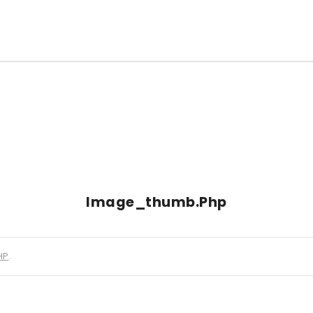
Image_thumb.php
HP
.