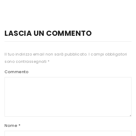
HTS
INKOSPOR
JAMIESON
LASCIA UN COMMENTO
KEFORMA
Il tuo indirizzo email non sarà pubblicato.
I campi obbligatori
NAMED SPORT
sono contrassegnati
*
NATIVA INTEGRATORI
Commento
NATURAL POINT
PRO ACTION
PRO NUTRITION
PROLABS
Nome
*
RI.MA BENESSERE