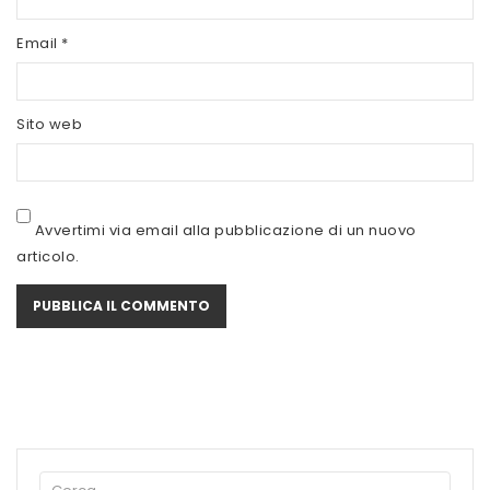
SCITEC NUTRITION
Email
*
SERVIVITA
SEVEN NUTRITION
Sito web
SIS
STACK NUTRITION
Avvertimi via email alla pubblicazione di un nuovo
SYFORM
articolo.
VOLCHEM
WHY NATURE
WHY SPORT
ACCEDI/REGISTRATI