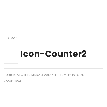
MARCHI
+ WATT
AMIX
ANDERSON
10
/
Mar
BIO EXTREME
Icon-Counter2
BIOTECH USA
DAILY LIFE
EHRMANN
PUBBLICATO IL
10 MARZO 2017
ALLE
47 × 42
IN
ICON-
COUNTER2
.
ENERVIT
ETHICSPORT
EUROSUP