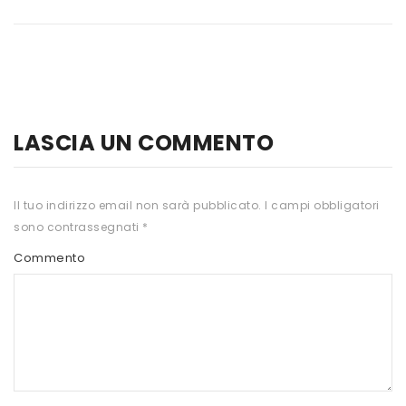
HTS
INKOSPOR
JAMIESON
KEFORMA
LASCIA UN COMMENTO
NAMED SPORT
NATIVA INTEGRATORI
Il tuo indirizzo email non sarà pubblicato.
I campi obbligatori
sono contrassegnati
*
NATURAL POINT
Commento
PRO ACTION
PRO NUTRITION
PROLABS
RI.MA BENESSERE