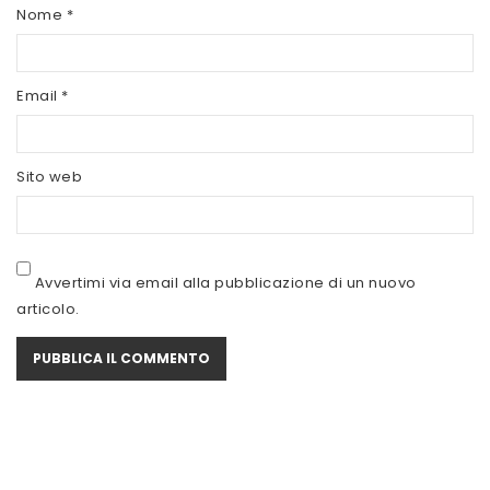
SCITEC NUTRITION
Nome
*
SERVIVITA
Email
*
SEVEN NUTRITION
SIS
Sito web
STACK NUTRITION
SYFORM
VOLCHEM
Avvertimi via email alla pubblicazione di un nuovo
articolo.
WHY NATURE
WHY SPORT
ACCEDI/REGISTRATI