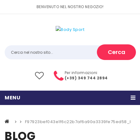
BENVENUTO NEL NOSTRO NEGOZIO!
Cerca
Per informazioni
(+39) 349 744 2894
MENU
HOME
F97923bef043e1f6c22b7af6a90a3339fe75ed58_l
PRODOTTI
BLOG
CATEGORIE