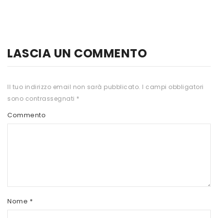
HTS
INKOSPOR
JAMIESON
LASCIA UN COMMENTO
KEFORMA
Il tuo indirizzo email non sarà pubblicato.
I campi obbligatori
NAMED SPORT
sono contrassegnati
*
NATIVA INTEGRATORI
Commento
NATURAL POINT
PRO ACTION
PRO NUTRITION
PROLABS
Nome
*
RI.MA BENESSERE