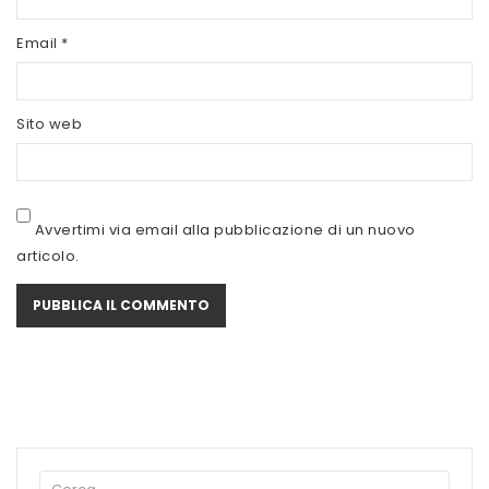
SCITEC NUTRITION
Email
*
SERVIVITA
SEVEN NUTRITION
Sito web
SIS
STACK NUTRITION
Avvertimi via email alla pubblicazione di un nuovo
SYFORM
articolo.
VOLCHEM
WHY NATURE
WHY SPORT
ACCEDI/REGISTRATI