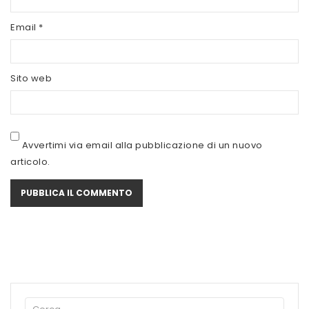
SCITEC NUTRITION
Email
*
SERVIVITA
SEVEN NUTRITION
Sito web
SIS
STACK NUTRITION
Avvertimi via email alla pubblicazione di un nuovo
SYFORM
articolo.
VOLCHEM
WHY NATURE
WHY SPORT
ACCEDI/REGISTRATI