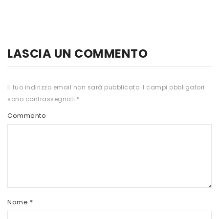
HTS
INKOSPOR
JAMIESON
LASCIA UN COMMENTO
KEFORMA
Il tuo indirizzo email non sarà pubblicato.
I campi obbligatori
NAMED SPORT
sono contrassegnati
*
NATIVA INTEGRATORI
Commento
NATURAL POINT
PRO ACTION
PRO NUTRITION
PROLABS
Nome
*
RI.MA BENESSERE