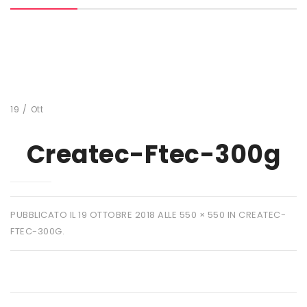
MARCHI
+ WATT
AMIX
ANDERSON
19
/
Ott
BIO EXTREME
Createc-Ftec-300g
BIOTECH USA
DAILY LIFE
EHRMANN
PUBBLICATO IL
19 OTTOBRE 2018
ALLE
550 × 550
IN
CREATEC-
FTEC-300G
.
ENERVIT
ETHICSPORT
EUROSUP