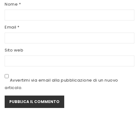
SCITEC NUTRITION
Nome
*
SERVIVITA
Email
*
SEVEN NUTRITION
SIS
Sito web
STACK NUTRITION
SYFORM
VOLCHEM
Avvertimi via email alla pubblicazione di un nuovo
articolo.
WHY NATURE
WHY SPORT
ACCEDI/REGISTRATI