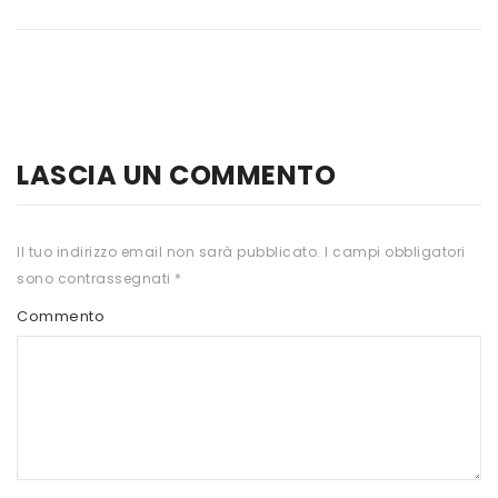
HTS
INKOSPOR
JAMIESON
KEFORMA
LASCIA UN COMMENTO
NAMED SPORT
NATIVA INTEGRATORI
Il tuo indirizzo email non sarà pubblicato.
I campi obbligatori
sono contrassegnati
*
NATURAL POINT
Commento
PRO ACTION
PRO NUTRITION
PROLABS
RI.MA BENESSERE