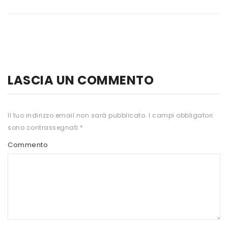
HTS
INKOSPOR
JAMIESON
KEFORMA
LASCIA UN COMMENTO
NAMED SPORT
NATIVA INTEGRATORI
Il tuo indirizzo email non sarà pubblicato.
I campi obbligatori
sono contrassegnati
*
NATURAL POINT
Commento
PRO ACTION
PRO NUTRITION
PROLABS
RI.MA BENESSERE