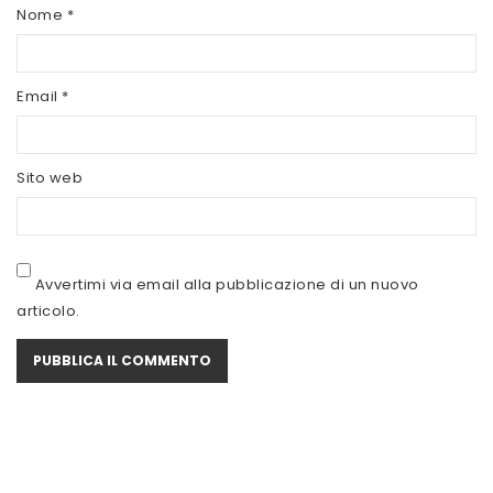
SCITEC NUTRITION
Nome
*
SERVIVITA
Email
*
SEVEN NUTRITION
SIS
Sito web
STACK NUTRITION
SYFORM
VOLCHEM
Avvertimi via email alla pubblicazione di un nuovo
articolo.
WHY NATURE
WHY SPORT
ACCEDI/REGISTRATI