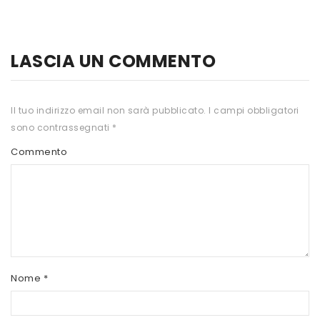
HTS
INKOSPOR
LASCIA UN COMMENTO
JAMIESON
KEFORMA
Il tuo indirizzo email non sarà pubblicato.
I campi obbligatori
sono contrassegnati
*
NAMED SPORT
Commento
NATIVA INTEGRATORI
NATURAL POINT
PRO ACTION
PRO NUTRITION
PROLABS
Nome
*
RI.MA BENESSERE