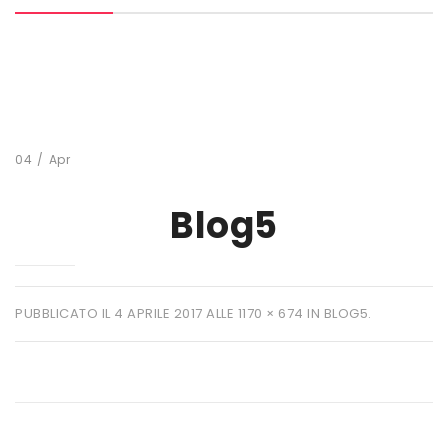
MARCHI
+ WATT
AMIX
ANDERSON
04
/
Apr
BIO EXTREME
Blog5
BIOTECH USA
DAILY LIFE
EHRMANN
PUBBLICATO IL
4 APRILE 2017
ALLE
1170 × 674
IN
BLOG5
.
ENERVIT
ETHICSPORT
EUROSUP