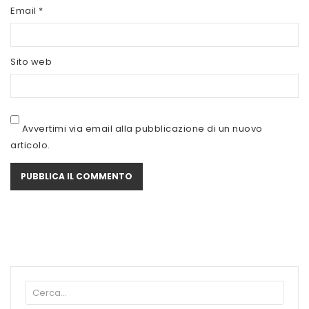
SCITEC NUTRITION
Email
*
SERVIVITA
Sito web
SEVEN NUTRITION
SIS
STACK NUTRITION
Avvertimi via email alla pubblicazione di un nuovo
articolo.
SYFORM
VOLCHEM
WHY NATURE
WHY SPORT
ACCEDI/REGISTRATI