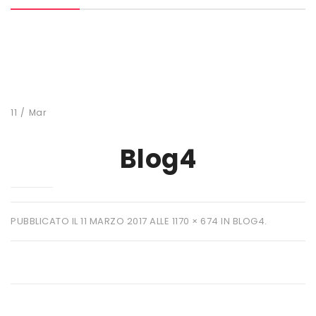
MARCHI
+ WATT
AMIX
ANDERSON
11
/
Mar
BIO EXTREME
Blog4
BIOTECH USA
DAILY LIFE
EHRMANN
PUBBLICATO IL
11 MARZO 2017
ALLE
1170 × 674
IN
BLOG4
.
ENERVIT
ETHICSPORT
EUROSUP