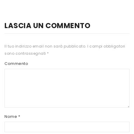
HTS
INKOSPOR
LASCIA UN COMMENTO
JAMIESON
KEFORMA
Il tuo indirizzo email non sarà pubblicato.
I campi obbligatori
sono contrassegnati
*
NAMED SPORT
Commento
NATIVA INTEGRATORI
NATURAL POINT
PRO ACTION
PRO NUTRITION
PROLABS
Nome
*
RI.MA BENESSERE