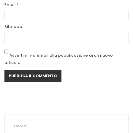
SCITEC NUTRITION
Email
*
SERVIVITA
Sito web
SEVEN NUTRITION
SIS
STACK NUTRITION
Avvertimi via email alla pubblicazione di un nuovo
articolo.
SYFORM
VOLCHEM
WHY NATURE
WHY SPORT
ACCEDI/REGISTRATI